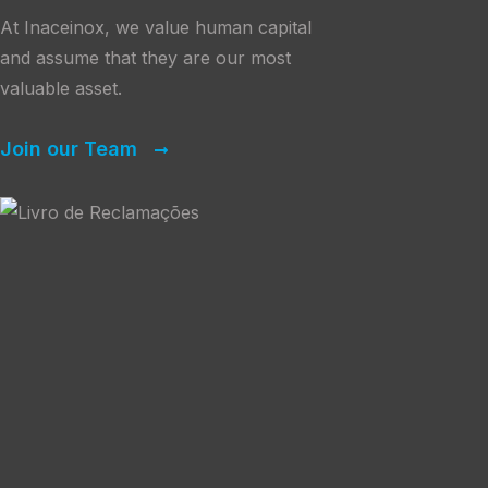
At Inaceinox, we value human capital
te
and assume that they are our most
ça e Coordenação de Equipas
valuable asset.
ação e Relacionamento Interpessoal
Join our Team
 Ferramentas Informáticas
o e escrito)
ancial
Project
he terms and conditions in the
tion
Quality
!
he terms and conditions in the
 e/ou envie o seu Curriculum Vitae
o@inaceinox.pt