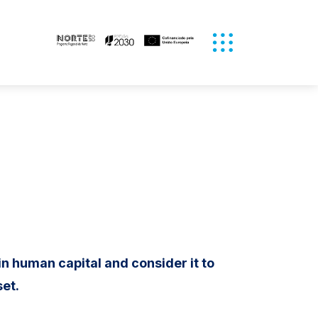
Abrir Menu
in human capital and consider it to
et.