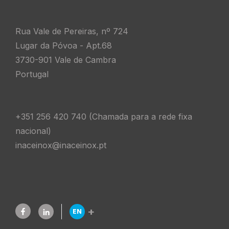
Vínculo contratual sólido e duradouro 
experimental).
City
Rua Vale de Pereiras, nº 724
ZIP Code
Lugar da Póvoa - Apt.68
APPLICATION FORM
3730-901 Vale de Cambra
Portugal
ZIP Code
APPLICATION FORM
Name
Type of Application
+351 256 420 740 (Chamada para a rede fixa
Name
Job
Internship
nacional)
APPLICATION FORM
Resume
Address
inaceinox@inaceinox.pt
OFFER
Address
Upload CV
Name
Pacote salarial compatível com a E
City
Resume
Vínculo contratual sólido e duradou
+
EN
Expandir Menu de Línguas
experimental)
City
Address