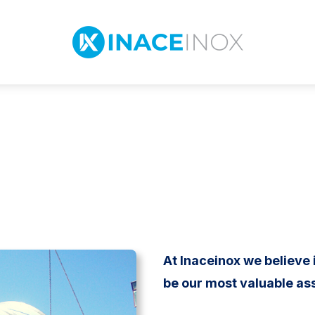
as
At Inaceinox we believe 
be our most valuable ass