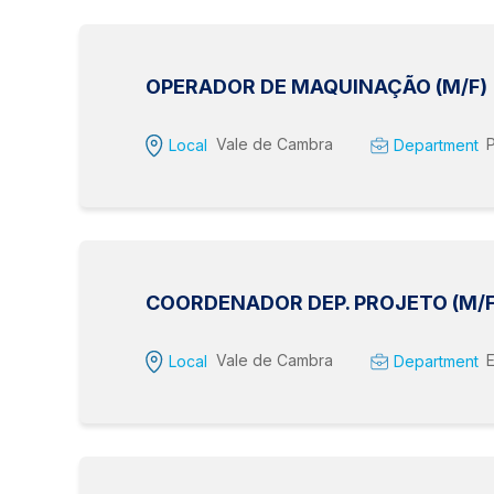
ROLES AND RESPONSIBILITIES
OPERADOR DE MAQUINAÇÃO (M/F)
Receção e conferência de mercador
Vale de Cambra
Local
Department
aviamento, distribuição e consumo de matérias p
Gestão do espaço e dos produtos no armazém;
Trabalhar com empilhadores.
ROLES AND RESPONSIBILITIES
COORDENADOR DEP. PROJETO (M/F
Estamos à procura de um Operador de Maquinação qual
Vale de Cambra
Local
Department
Equipa de Maquinação. O Candidato será responsável
de fresagem em CNC e Torneamento.
Programar, preparar e operar o torno/fresadora co
ferramentas e acessórios intermédios.