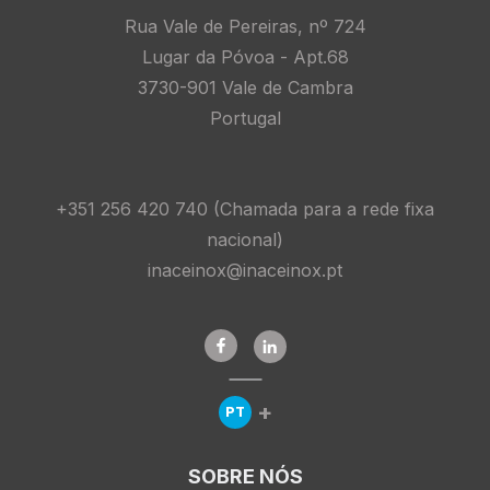
Rua Vale de Pereiras, nº 724
Lugar da Póvoa - Apt.68
3730-901 Vale de Cambra
Portugal
+351 256 420 740 (Chamada para a rede fixa
nacional)
inaceinox@inaceinox.pt
+
PT
Expandir Menu de Línguas
SOBRE NÓS