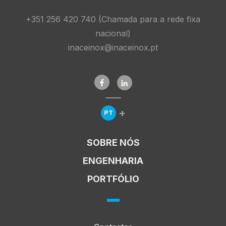
+351 256 420 740 (Chamada para a rede fixa
nacional)
inaceinox@inaceinox.pt
+
PT
Expandir Menu de Línguas
SOBRE NÓS
ENGENHARIA
PORTFÓLIO